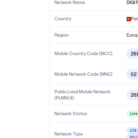
Network Name
DIGI 
Country
Por
Region
Euro
26
Mobile Country Code (MCC)
02
Mobile Network Code (MNC)
Public Land Mobile Network
26
(PLMN) ID
Network Status
Live
LTE
Network Type
5G