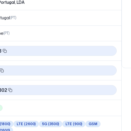
Portugal, LDA
tugal
(
PT
)
pe
(
PT
)
8
802
(1800)
LTE
(2600)
5G
(3500)
LTE
(900)
GSM
(2600)