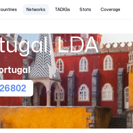
ountries
Networks
TADIGs
Stats
Coverage
tugal, LDA
ortugal
26802