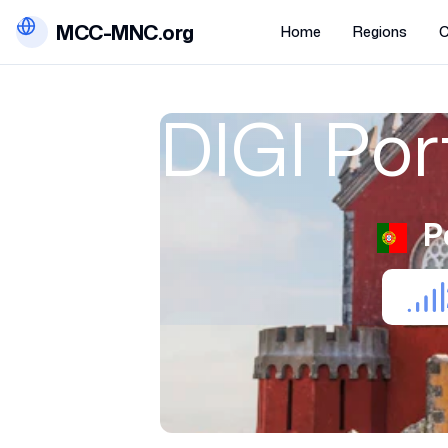
MCC-MNC.org
Home
Regions
C
DIGI Por
P